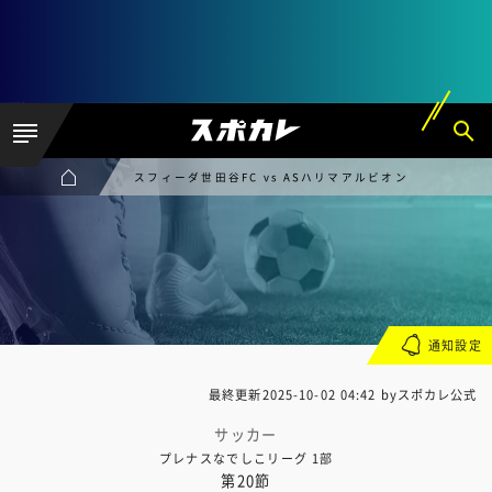
スフィーダ世田谷FC vs ASハリマアルビオン
通知設定
最終更新
2025-10-02 04:42
byスポカレ公式
サッカー
プレナスなでしこリーグ 1部
第20節