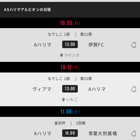
ASハリマアルビオンの日程
10.05
[日]
なでしこ 1部 | 第21節
Aハリマ
伊賀FC
13:00
ウインク
10.12
[日]
なでしこ 1部 | 第22節
ヴィアマ
Aハリマ
13:00
いちご
11.08
[土]
皇后杯 | 1回戦
Aハリマ
常葉大附属橘
14:00