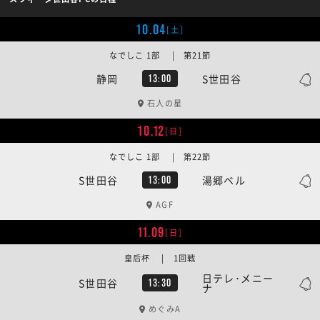
10.04
[土]
なでしこ 1部 | 第21節
静岡
S世田谷
13:00
石人の星
10.12
[日]
なでしこ 1部 | 第22節
S世田谷
湯郷ベル
13:00
AGF
11.09
[日]
皇后杯 | 1回戦
日テレ･メニー
S世田谷
13:30
ナ
めぐみA