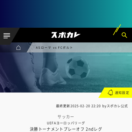
ASローマ vs FCポルト
通知設定
最終更新
2025-02-20 22:20
byスポカレ公式
サッカー
UEFAヨーロッパリーグ
決勝トーナメントプレーオフ 2ndレグ