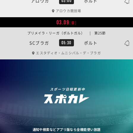
アロウカ
ポルト
03:00
アロウカ競技場
03.09
[日]
プリメイラ・リーガ（ポルトガル） | 第25節
SCブラガ
ポルト
05:30
エスタディオ・ムニシパル・デ・ブラガ
スポーツ日程更新中
通知や検索などアプリ版なら全機能使い放題