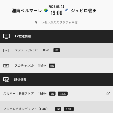
2025.06.04
湘南ベルマーレ
ジュビロ磐田
19:00
レモンガススタジアム平塚
TV放送情報
フジテレビNEXT
18:45~
LIVE
スカチャン10
18:45~
LIVE
配信情報
スカパー！動画ストア
18:30~
LIVE
見逃し
フジテレビオンデマンド（FOD）
LIVE
見逃し