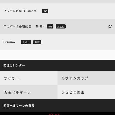
フジテレビNEXTsmart
LIVE
スカパー！番組配信
18:30~
LIVE
見逃し
Lemino
見逃し
録画
関連カレンダー
サッカー
ルヴァンカップ
湘南ベルマーレ
ジュビロ磐田
湘南ベルマーレの日程