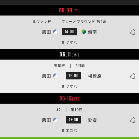
06.08
[日]
ルヴァン杯 | プレーオフラウンド 第2戦
磐田
湘南
14:00
ヤマハ
06.11
[水]
天皇杯 | 2回戦
磐田
相模原
19:00
ヤマハ
06.15
[日]
J2 | 第19節
磐田
愛媛
17:00
エコパ