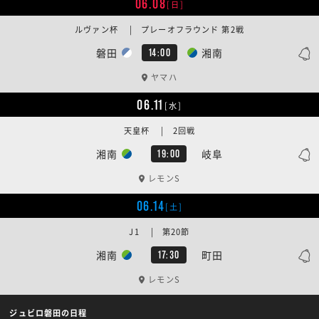
06.08
[日]
ルヴァン杯 | プレーオフラウンド 第2戦
磐田
湘南
14:00
ヤマハ
06.11
[水]
天皇杯 | 2回戦
湘南
岐阜
19:00
レモンS
06.14
[土]
J1 | 第20節
湘南
町田
17:30
レモンS
ジュビロ磐田の日程