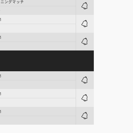
ーニングマッチ
場
節
節
節
節
節