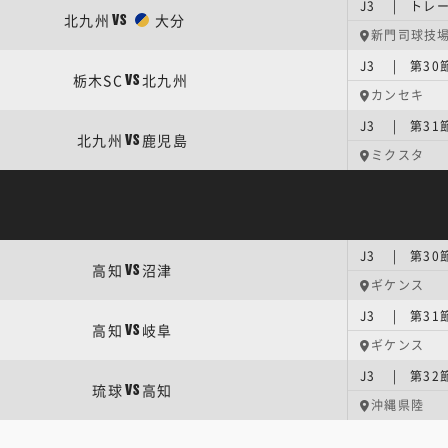
J3 | トレ
北九州
大分
VS
新門司球技
J3 | 第30
栃木SC
北九州
VS
カンセキ
J3 | 第31
北九州
鹿児島
VS
ミクスタ
J3 | 第30
高知
沼津
VS
ギケンス
J3 | 第31
高知
岐阜
VS
ギケンス
J3 | 第32
琉球
高知
VS
沖縄県陸