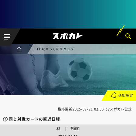
FC岐阜 vs 奈良クラブ
通知設定
最終更新
2025-07-21 02:50
byスポカレ公式
同じ対戦カードの直近日程
J3 | 第6節