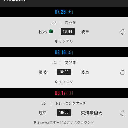
07.26
[土]
J3 | 第22節
松本
岐阜
18:00
サンアル
08.16
[土]
J3 | 第23節
讃岐
岐阜
18:00
メグスタ
08.17
[日]
J3 | トレーニングマッチ
岐阜
東海学園大
16:00
Showaスポーツピアザ Aグラウンド