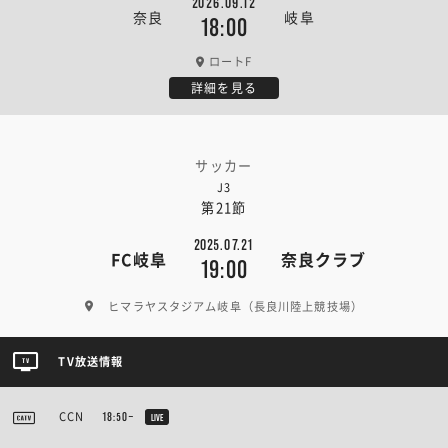
2026.09.12
奈良
岐阜
18:00
ロートF
詳細を見る
サッカー
J3
第21節
2025.07.21
FC岐阜
奈良クラブ
19:00
ヒマラヤスタジアム岐阜（長良川陸上競技場）
TV放送情報
CCN
18:50~
LIVE