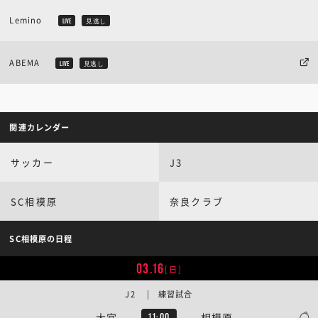
Lemino
LIVE
見逃し
ABEMA
LIVE
見逃し
関連カレンダー
サッカー
J3
SC相模原
奈良クラブ
SC相模原の日程
03.16
[日]
J2 | 練習試合
大宮
相模原
11:00