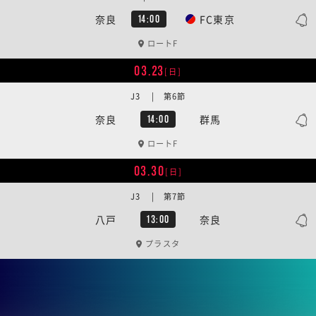
奈良
FC東京
14:00
ロートF
03.23
[日]
J3 | 第6節
奈良
群馬
14:00
ロートF
03.30
[日]
J3 | 第7節
八戸
奈良
13:00
プラスタ