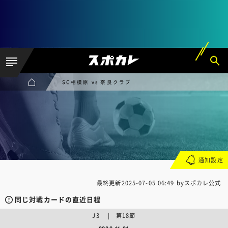
SC相模原 vs 奈良クラブ
通知設定
最終更新
2025-07-05 06:49
byスポカレ公式
同じ対戦カードの直近日程
J3 | 第18節