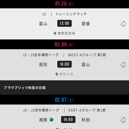
01.25
[日]
J2 | トレーニングマッチ
富山
愛媛
12:00
春野球技場
02.08
[日]
J2・J3百年構想リーグ | WEST-Aグループ 第1節
高知
富山
14:00
ギケンス
ブラウブリッツ秋田の日程
02.07
[土]
J2・J3百年構想リーグ | EAST-Aグループ 第1節
湘南
秋田
14:00