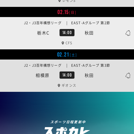
レモンS
02.15
[日]
J2・J3百年構想リーグ | EAST-Aグループ 第2節
栃木C
秋田
14:00
CFS
02.21
[土]
J2・J3百年構想リーグ | EAST-Aグループ 第3節
相模原
秋田
14:00
ギオンス
スポーツ日程更新中