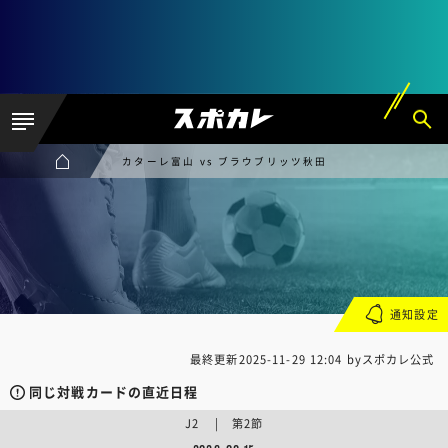
カターレ富山 vs ブラウブリッツ秋田
通知設定
最終更新
2025-11-29 12:04
byスポカレ公式
同じ対戦カードの直近日程
J2 | 第2節