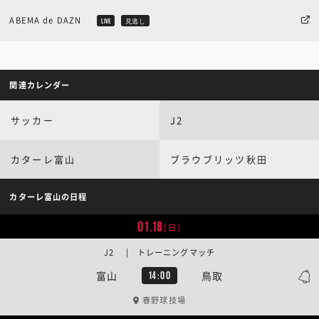
ABEMA de DAZN
LIVE
見逃し
関連カレンダー
サッカー
J2
カターレ富山
ブラウブリッツ秋田
カターレ富山の日程
01.18
[日]
J2 | トレーニングマッチ
富山
鳥取
14:00
春野球技場