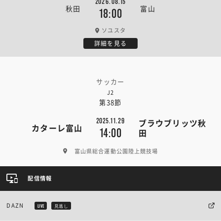
2026.08.15
秋田
富山
18:00
ソユスタ
詳細を見る
サッカー
J2
第38節
2025.11.29
ブラウブリッツ秋
カターレ富山
14:00
田
富山県総合運動公園陸上競技場
配信情報
DAZN
LIVE
見逃し