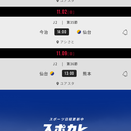
ユアスタ
11.02
[日]
J2 | 第35節
今治
仙台
14:00
アシさと
11.09
[日]
J2 | 第36節
仙台
熊本
13:00
ユアスタ
スポーツ日程更新中