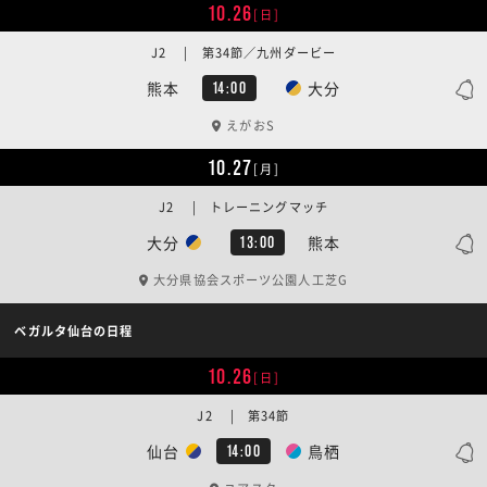
10.26
[日]
J2 | 第34節／九州ダービー
熊本
大分
14:00
えがおS
10.27
[月]
J2 | トレーニングマッチ
大分
熊本
13:00
大分県協会スポーツ公園人工芝G
ベガルタ仙台の日程
10.26
[日]
J2 | 第34節
仙台
鳥栖
14:00