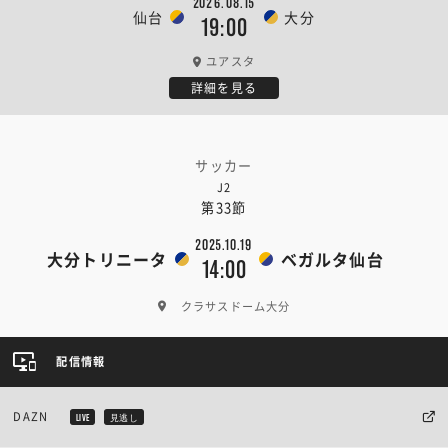
2026.08.15
仙台
大分
19:00
ユアスタ
詳細を見る
サッカー
J2
第33節
2025.10.19
大分トリニータ
ベガルタ仙台
14:00
クラサスドーム大分
配信情報
DAZN
LIVE
見逃し