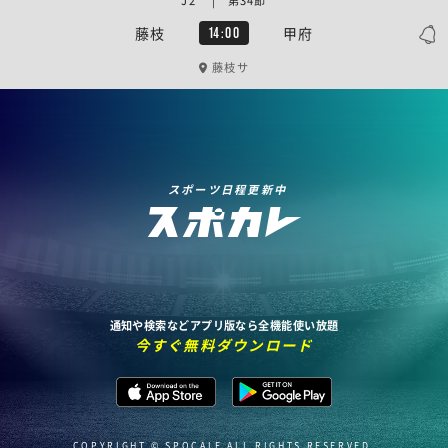
J2 | 第34節
藤枝
甲府
14:00
藤枝サ
スポーツ日程更新中
通知や検索などアプリ版なら全機能使い放題
今すぐ無料ダウンロード
COPYRIGHT © SPOCALE ALL RIGHTS RESERVED.