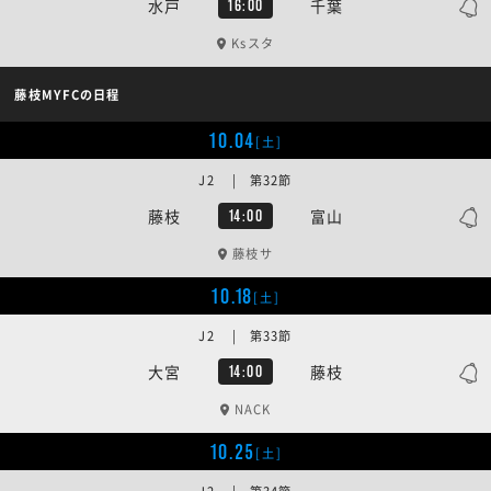
水戸
千葉
16:00
Ksスタ
藤枝MYFCの日程
10.04
[土]
J2 | 第32節
藤枝
富山
14:00
藤枝サ
10.18
[土]
J2 | 第33節
大宮
藤枝
14:00
NACK
10.25
[土]