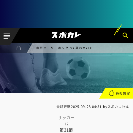
水戸ホーリーホック vs 藤枝MYFC
通知設定
最終更新
2025-09-28 04:31
byスポカレ公式
サッカー
J2
第31節