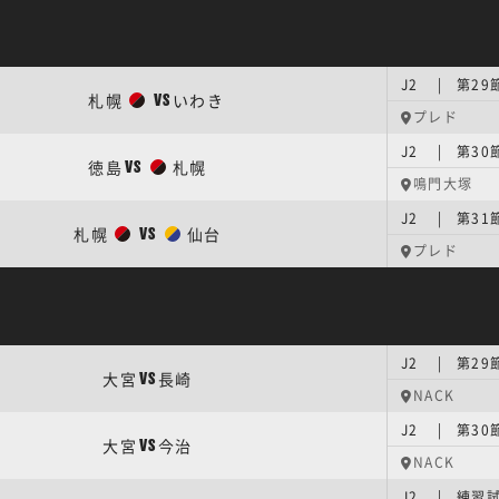
J2 | 第29
札幌
いわき
VS
プレド
J2 | 第30
徳島
札幌
VS
鳴門大塚
J2 | 第31
札幌
仙台
VS
プレド
J2 | 第29
大宮
長崎
VS
NACK
J2 | 第30
大宮
今治
VS
NACK
J2 | 練習