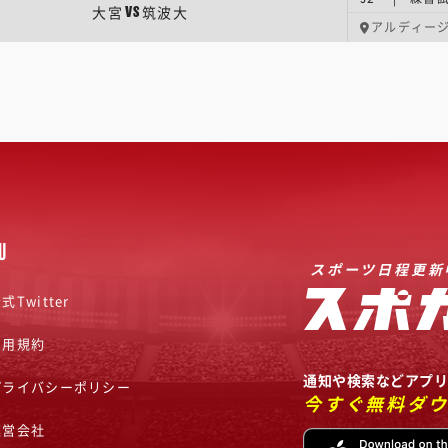
大宮
筑波大
VS
アルディー
U
スポーツ日程更新
式Twitter
利用規約
通知や検索などアプ
プライバシーポリシー
今すぐ無料ダ
運営会社