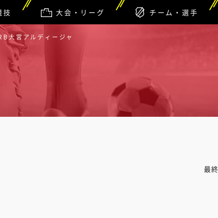
競技
大会・リーグ
チーム・選手
 RB大宮アルディージャ
最