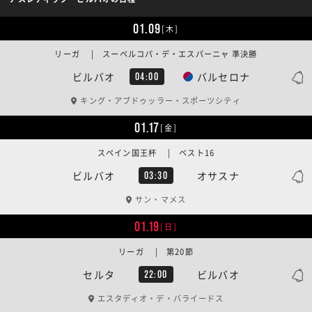
01.09
[木]
リーガ | スーペルコパ・デ・エスパーニャ 準決勝
ビルバオ
バルセロナ
04:00
キング・アブドゥッラー・スポーツシティ
01.17
[金]
スペイン国王杯 | ベスト16
ビルバオ
オサスナ
03:30
サン・マメス
01.19
[日]
リーガ | 第20節
セルタ
ビルバオ
22:00
エスタディオ・デ・バライードス