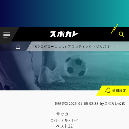
UDログローニョ vs アスレティック・ビルバオ
通知設定
最終更新
2025-01-05 02:38
byスポカレ公式
サッカー
コパ・デル・レイ
ベスト32