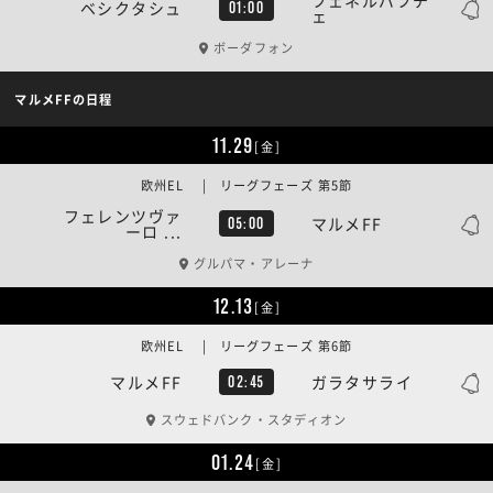
フェネルバフチ
ベシクタシュ
01:00
ェ
ボーダフォン
マルメFFの日程
11.29
[金]
欧州EL | リーグフェーズ 第5節
フェレンツヴァ
マルメFF
05:00
ーロ ...
グルパマ・アレーナ
12.13
[金]
欧州EL | リーグフェーズ 第6節
マルメFF
ガラタサライ
02:45
スウェドバンク・スタディオン
01.24
[金]