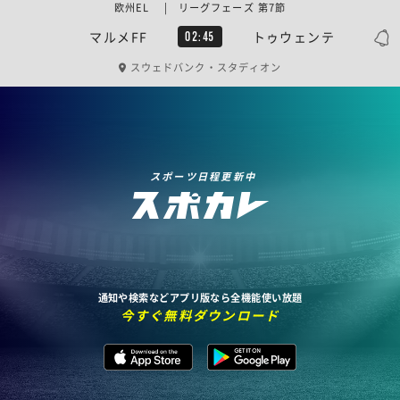
欧州EL | リーグフェーズ 第7節
マルメFF
トゥウェンテ
02:45
スウェドバンク・スタディオン
スポーツ日程更新中
通知や検索などアプリ版なら全機能使い放題
今すぐ無料ダウンロード