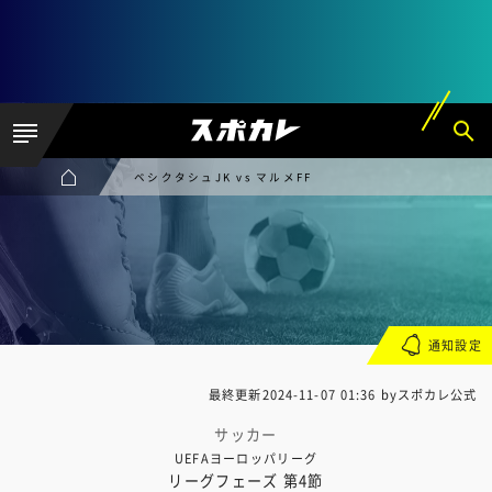
ベシクタシュJK vs マルメFF
通知設定
最終更新
2024-11-07 01:36
byスポカレ公式
サッカー
UEFAヨーロッパリーグ
リーグフェーズ 第4節