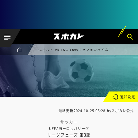
FCポルト vs TSG 1899ホッフェンハイム
通知設定
最終更新
2024-10-25 05:28
byスポカレ公式
サッカー
UEFAヨーロッパリーグ
リーグフェーズ 第3節