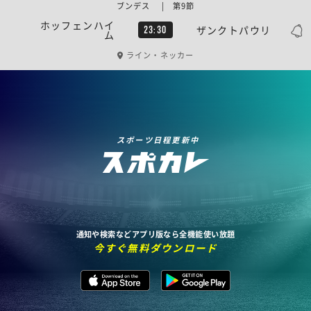
ブンデス | 第9節
ホッフェンハイ
ザンクトパウリ
23:30
ム
ライン・ネッカー
スポーツ日程更新中
通知や検索などアプリ版なら全機能使い放題
今すぐ無料ダウンロード