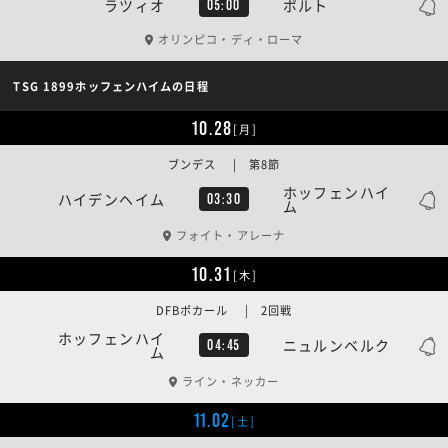
ラツィオ
ポルト
05:00
オリンピコ・ディ・ローマ
TSG 1899ホッフェンハイムの日程
10.28
[月]
ブンデス | 第8節
ホッフェンハイ
ハイデンヘイム
03:30
ム
フォイト・アレーナ
10.31
[木]
DFBポカール | 2回戦
ホッフェンハイ
ニュルンベルク
04:45
ム
ライン・ネッカー
11.02
[土]