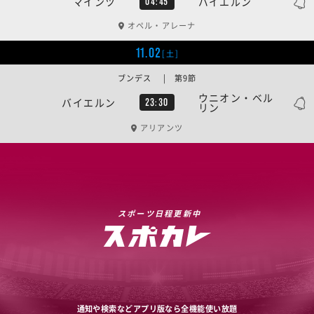
マインツ
バイエルン
04:45
オペル・アレーナ
11.02
[土]
ブンデス | 第9節
ウニオン・ベル
バイエルン
23:30
リン
アリアンツ
スポーツ日程更新中
通知や検索などアプリ版なら全機能使い放題