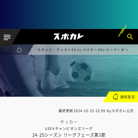
スタッド・ブレスト29 vs バイヤー04レバークーゼン
通知設定
最終更新
2024-10-23 22:09
byスポカレ公式
サッカー
UEFAチャンピオンズリーグ
24-25シーズン リーグフェーズ第3節