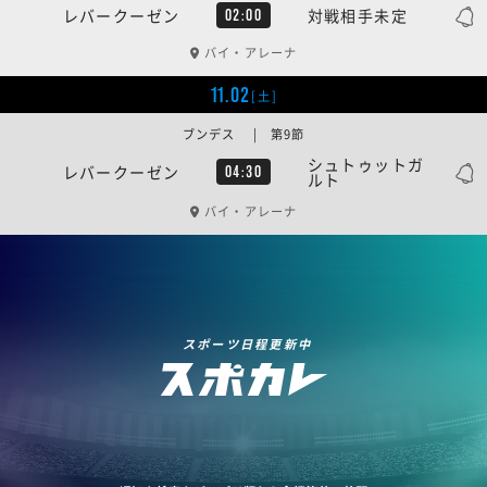
レバークーゼン
対戦相手未定
02:00
バイ・アレーナ
11.02
[土]
ブンデス | 第9節
シュトゥットガ
レバークーゼン
04:30
ルト
バイ・アレーナ
スポーツ日程更新中