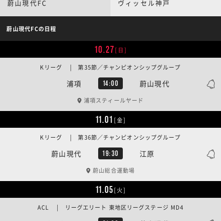
蔚山現代FC
ヴィッセル神戸
蔚山現代FCの日程
10.27
[日]
Kリーグ | 第35節／チャンピオンシップグループ
浦項
蔚山現代
14:00
浦項スティールヤード
11.01
[金]
Kリーグ | 第36節／チャンピオンシップグループ
蔚山現代
江原
19:30
蔚山総合運動場
11.05
[火]
ACL | リーグエリート 東地区リーグステージ MD4