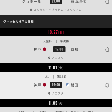
ジョホール
蔚山現代
21:00
スルタン・イブラヒム・スタジアム
ヴィッセル神戸の日程
10.27
[日]
天皇杯 | 準決勝
神戸
京都
15:00
ノエスタ
11.01
[金]
J1 | 第35節
神戸
磐田
19:00
ノエスタ
11.05
[火]