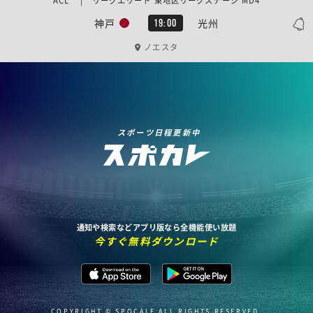
ACL | リーグエリート 東地区リーグステージ MD4
神戸
光州
19:00
ノエスタ
スポーツ日程更新中
通知や検索などアプリ版なら全機能使い放題
今すぐ無料ダウンロード
COPYRIGHT © SPOCALE ALL RIGHTS RESERVED.