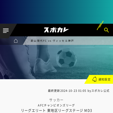
蔚山現代FC vs ヴィッセル神戸
通知設定
最終更新
2024-10-23 01:05
byスポカレ公式
サッカー
AFCチャンピオンズリーグ
リーグエリート 東地区リーグステージ MD3