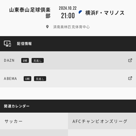
2024.10.22
山東泰山足球倶楽
横浜F・マリノス
21:00
部
済南奥林匹克体育中心
配信情報
DAZN
LIVE
見逃し
ABEMA
LIVE
見逃し
関連カレンダー
サッカー
AFCチャンピオンズリーグ