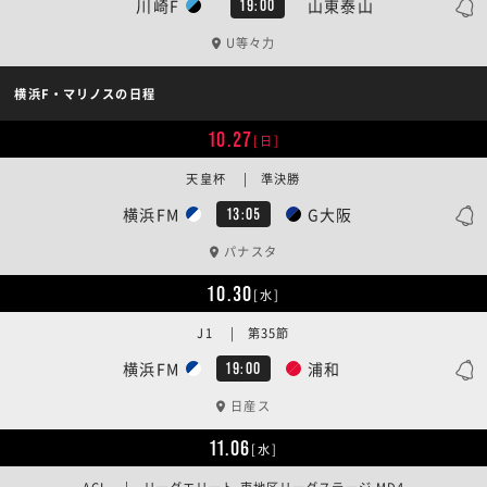
川崎F
山東泰山
19:00
U等々力
横浜F・マリノスの日程
10.27
[日]
天皇杯 | 準決勝
横浜FM
G大阪
13:05
パナスタ
10.30
[水]
J1 | 第35節
横浜FM
浦和
19:00
日産ス
11.06
[水]