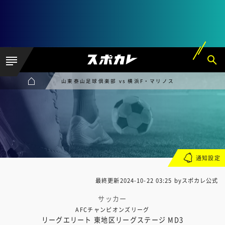
山東泰山足球倶楽部 vs 横浜F・マリノス
通知設定
最終更新
2024-10-22 03:25
byスポカレ公式
サッカー
AFCチャンピオンズリーグ
リーグエリート 東地区リーグステージ MD3