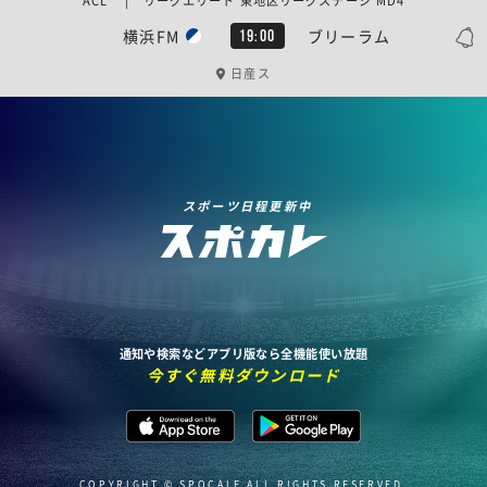
ACL | リーグエリート 東地区リーグステージ MD4
横浜FM
ブリーラム
19:00
日産ス
スポーツ日程更新中
通知や検索などアプリ版なら全機能使い放題
今すぐ無料ダウンロード
COPYRIGHT © SPOCALE ALL RIGHTS RESERVED.