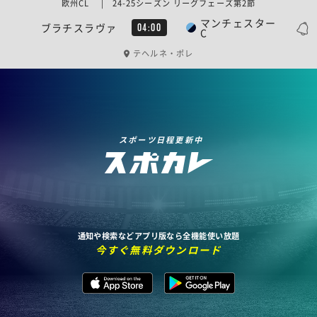
欧州CL | 24-25シーズン リーグフェーズ第2節
マンチェスター
ブラチスラヴァ
04:00
C
テヘルネ・ポレ
スポーツ日程更新中
通知や検索などアプリ版なら全機能使い放題
今すぐ無料ダウンロード