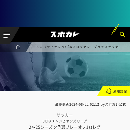
FCミッティラン vs ŠKスロヴァン・ブラチスラヴァ
通知設定
最終更新
2024-08-22 02:12
byスポカレ公式
サッカー
UEFAチャンピオンズリーグ
24-25シーズン予選プレーオフ1stレグ