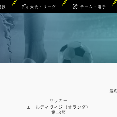
競技
大会・リーグ
チーム・選手
最
サッカー
エールディヴィジ（オランダ）
第13節