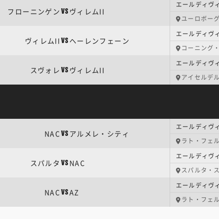
エールディヴィ
フローニンゲン
ヴィレムII
VS
ユーロボー
エールディヴィ
ヴィレムII
ヘーレンフェーン
VS
コーニング・
エールディヴィ
スヴォレ
ヴィレムII
VS
アイセルデル
エールディヴィ
NAC
アルメレ・シティ
VS
ラト・フェ
エールディヴィ
スパルタ
NAC
VS
スパルタ・
エールディヴィ
NAC
AZ
VS
ラト・フェ