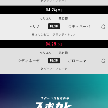
ダチア・アレーナ
04.24
[木]
セリエA | 第33節
トリノ
ウディネーゼ
01:30
オリンピコ・グランデ・トリノ
04.29
[火]
セリエA | 第34節
ウディネーゼ
ボローニャ
01:30
ダチア・アレーナ
スポーツ日程更新中