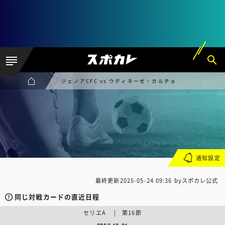
ジェノアCFC vs ウディネーゼ・カルチョ
通知設定
最終更新
2025-05-24 09:36
byスポカレ公式
同じ対戦カードの直近日程
セリエA | 第16節