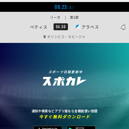
08.23
[土]
リーガ | 第2節
ベティス
アラベス
04:30
オリンピコ・セビージャ
スポーツ日程更新中
通知や検索などアプリ版なら全機能使い放題
今すぐ無料ダウンロード