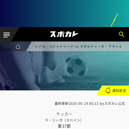
レアル・バジャドリード vs デポルティーボ・アラベス
通知設定
最終更新
2025-05-19 05:13
byスポカレ公式
サッカー
ラ・リーガ（スペイン）
第37節