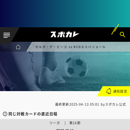
セルタ・デ・ビーゴ vs RCDエスパニョール
通知設定
最終更新
2025-04-13 05:01
byスポカレ公式
同じ対戦カードの直近日程
リーガ | 第16節