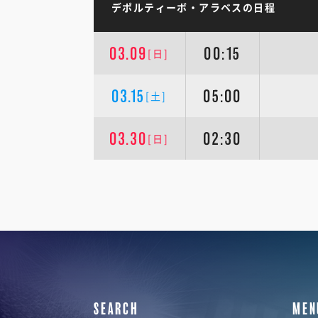
デポルティーボ・アラベスの日程
03.09
00:15
[日]
03.15
05:00
[土]
03.30
02:30
[日]
SEARCH
MEN