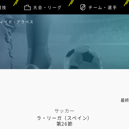
競技
大会・リーグ
チーム・選手
ルティーボ・アラベス
最
サッカー
ラ・リーガ（スペイン）
第26節