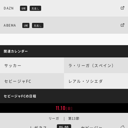
DAZN
LIVE
見逃し
ABEMA
LIVE
見逃し
関連カレンダー
サッカー
ラ・リーガ（スペイン）
セビージャFC
レアル・ソシエダ
セビージャFCの日程
11.10
[日]
リーガ | 第13節
レガネス
セビージャ
05:00