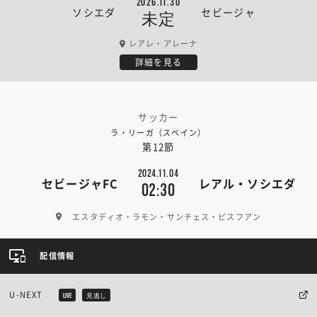
2026.11.30
ソシエダ
セビージャ
未定
レアレ・アレーナ
詳細を見る
サッカー
ラ・リーガ（スペイン）
第12節
2024.11.04
セビージャFC
レアル・ソシエダ
02:30
エスタディオ・ラモン・サンチェス・ピスフアン
配信情報
U-NEXT
LIVE
見逃し