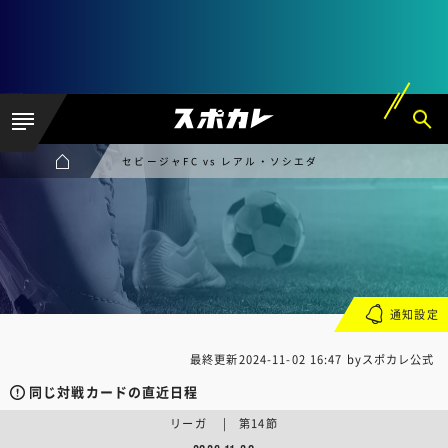
セビージャFC vs レアル・ソシエダ
通知設定
最終更新
2024-11-02 16:47
byスポカレ公式
同じ対戦カードの直近日程
リーガ | 第14節