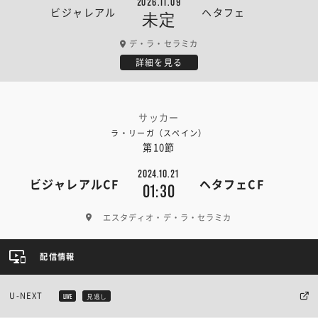
2026.11.09
ビジャレアル
ヘタフェ
未定
デ・ラ・セラミカ
詳細を見る
サッカー
ラ・リーガ（スペイン）
第10節
2024.10.21
ビジャレアルCF
ヘタフェCF
01:30
エスタディオ・デ・ラ・セラミカ
配信情報
U-NEXT
LIVE
見逃し