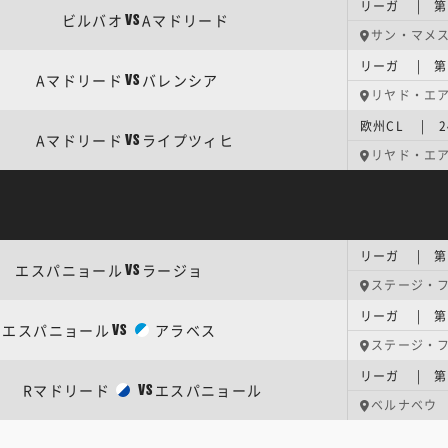
リーガ | 第
ビルバオ
Aマドリード
VS
サン・マメ
リーガ | 第
Aマドリード
バレンシア
VS
リヤド・エ
欧州CL | 
Aマドリード
ライプツィヒ
VS
リヤド・エ
リーガ | 第
エスパニョール
ラージョ
VS
ステージ・
リーガ | 第
エスパニョール
アラベス
VS
ステージ・
リーガ | 第
Rマドリード
エスパニョール
VS
ベルナベウ