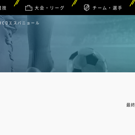
競技
大会・リーグ
チーム・選手
 RCDエスパニョール
最