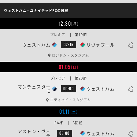
ウェストハム・ユナイテッドFCの日程
12.30
[月]
プレミア | 第19節
ウェストハム
リヴァプール
02:15
ロンドン・スタジアム
01.05
[日]
プレミア | 第20節
マンチェスター
ウェストハム
00:00
C
エティハド・スタジアム
01.11
[土]
FA杯 | 3回戦
アストン・ヴィ
ウェストハム
05:00
ラ