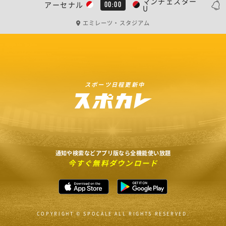
マンチェスター
アーセナル
00:00
U
エミレーツ・スタジアム
スポーツ日程更新中
通知や検索などアプリ版なら全機能使い放題
今すぐ無料ダウンロード
COPYRIGHT © SPOCALE ALL RIGHTS RESERVED.