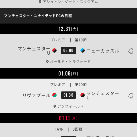
アシュトン・ゲート・スタジアム
マンチェスター・ユナイテッドFCの日程
12.31
[火]
プレミア | 第19節
マンチェスター
ニューカッスル
05:00
U
オールド・トラフォード
01.06
[月]
プレミア | 第20節
マンチェスター
リヴァプール
01:30
U
アンフィールド
01.13
[月]
FA杯 | 3回戦