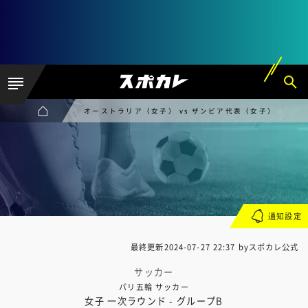
オーストラリア（女子） vs ザンビア代表（女子）
通知設定
最終更新
2024-07-27 22:37
byスポカレ公式
サッカー
パリ五輪 サッカー
女子 一次ラウンド - グループB