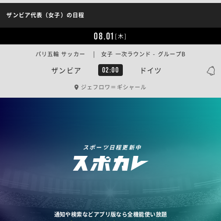
ザンビア代表（女子）の日程
08.01
[木]
パリ五輪 サッカー | 女子 一次ラウンド - グループB
ザンビア
ドイツ
02:00
ジェフロワ＝ギシャール
スポーツ日程更新中
通知や検索などアプリ版なら全機能使い放題