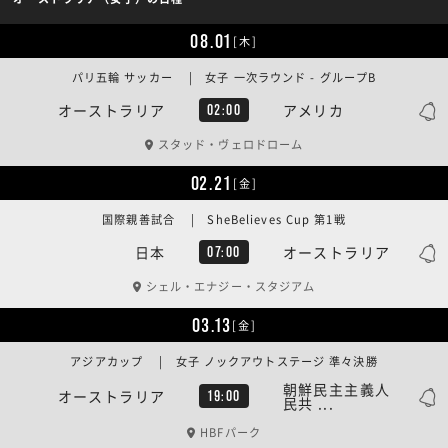
08.01
[木]
パリ五輪 サッカー | 女子 一次ラウンド - グループB
オーストラリア
アメリカ
02:00
スタッド・ヴェロドローム
02.21
[金]
国際親善試合 | SheBelieves Cup 第1戦
日本
オーストラリア
07:00
シェル・エナジー・スタジアム
03.13
[金]
アジアカップ | 女子 ノックアウトステージ 準々決勝
朝鮮民主主義人
オーストラリア
19:00
民共 ...
HBFパーク