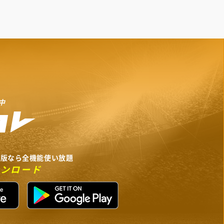
中
リ版なら全機能使い放題
ウンロード