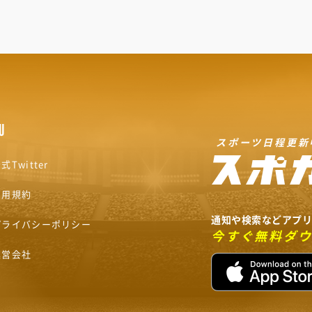
U
スポーツ日程更新
式Twitter
利用規約
通知や検索などアプ
プライバシーポリシー
今すぐ無料ダ
運営会社