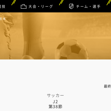
競技
大会・リーグ
チーム・選手
熊本
最
サッカー
J2
第38節