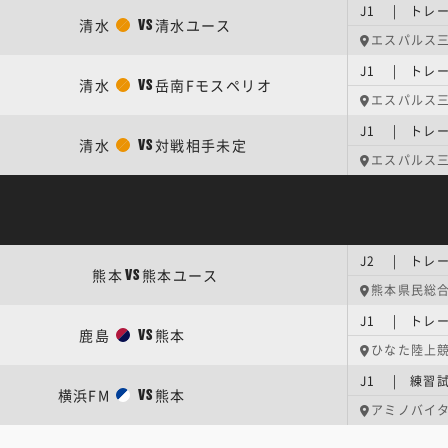
J1 | トレ
清水
清水ユース
VS
エスパルス三
J1 | トレ
清水
岳南Fモスペリオ
VS
エスパルス三
J1 | トレ
清水
対戦相手未定
VS
エスパルス三
J2 | トレ
熊本
熊本ユース
VS
熊本県民総
J1 | トレ
鹿島
熊本
VS
ひなた陸上
J1 | 練習
横浜FM
熊本
VS
アミノバイ