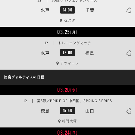
J2 | 第6節／レジェンドシリーズ
水戸
千葉
14:00
Ksスタ
03.25
[月]
J2 | トレーニングマッチ
水戸
福島
13:00
アツマーレ
徳島ヴォルティスの日程
03.20
[水]
J2 | 第5節／PRIDE OF 中四国、SPRING SERIES
徳島
山口
15:50
鳴門大塚
03.24
[日]