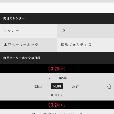
関連カレンダー
サッカー
J2
水戸ホーリーホック
徳島ヴォルティス
水戸ホーリーホックの日程
03.20
[水]
J2 | 第5節
岡山
水戸
14:00
JFEス
03.24
[日]