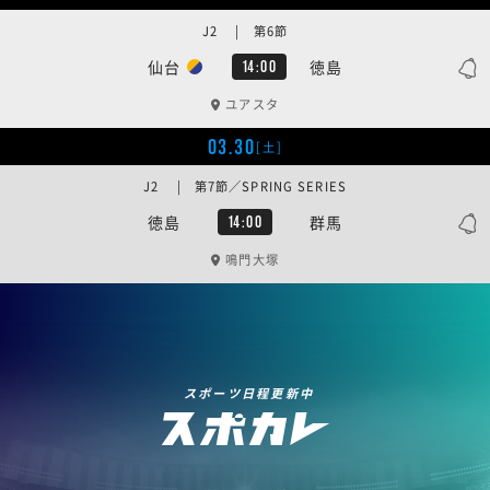
J2 | 第6節
仙台
徳島
14:00
ユアスタ
03.30
[土]
J2 | 第7節／SPRING SERIES
徳島
群馬
14:00
鳴門大塚
スポーツ日程更新中