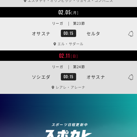
エスタディ・オリンピック・リュイス・コンパニス
02.05
[月]
リーガ | 第23節
オサスナ
セルタ
00:15
エル・サダール
02.11
[日]
リーガ | 第24節
ソシエダ
オサスナ
00:15
レアレ・アレーナ
スポーツ日程更新中