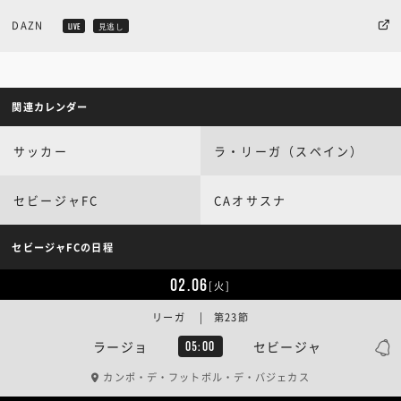
DAZN
LIVE
見逃し
関連カレンダー
サッカー
ラ・リーガ（スペイン）
セビージャFC
CAオサスナ
セビージャFCの日程
02.06
[火]
リーガ | 第23節
ラージョ
セビージャ
05:00
カンポ・デ・フットボル・デ・バジェカス