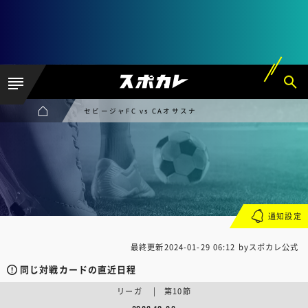
セビージャFC vs CAオサスナ
通知設定
最終更新
2024-01-29 06:12
byスポカレ公式
同じ対戦カードの直近日程
リーガ | 第10節