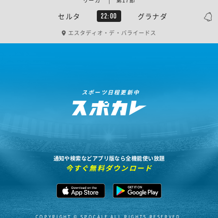
リーガ | 第17節
セルタ
グラナダ
22:00
エスタディオ・デ・バライードス
スポーツ日程更新中
通知や検索などアプリ版なら全機能使い放題
今すぐ無料ダウンロード
COPYRIGHT © SPOCALE ALL RIGHTS RESERVED.