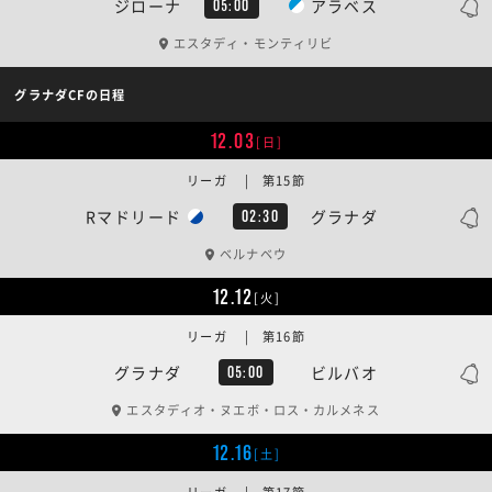
ジローナ
アラベス
05:00
エスタディ・モンティリビ
グラナダCFの日程
12.03
[日]
リーガ | 第15節
Rマドリード
グラナダ
02:30
ベルナベウ
12.12
[火]
リーガ | 第16節
グラナダ
ビルバオ
05:00
エスタディオ・ヌエボ・ロス・カルメネス
12.16
[土]