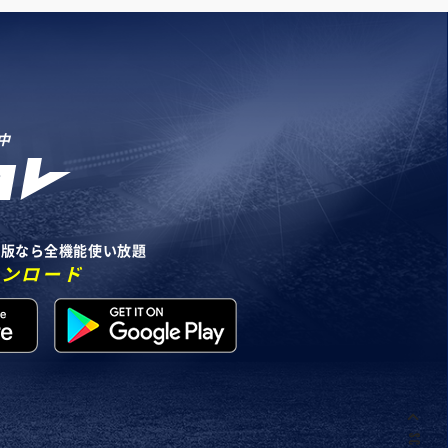
中
リ版なら全機能使い放題
ウンロード