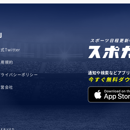
U
スポーツ日程更新
式Twitter
利用規約
通知や検索などアプ
プライバシーポリシー
今すぐ無料ダ
運営会社
SERVED.