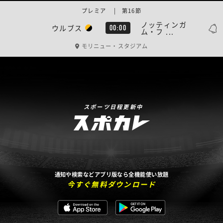
プレミア | 第16節
ノッティンガ
ウルブス
00:00
ム・フ ...
モリニュー・スタジアム
スポーツ日程更新中
通知や検索などアプリ版なら全機能使い放題
今すぐ無料ダウンロード