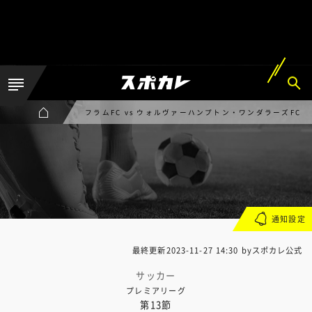
フラムFC vs ウォルヴァーハンプトン・ワンダラーズFC
通知設定
最終更新
2023-11-27 14:30
byスポカレ公式
サッカー
プレミアリーグ
第13節