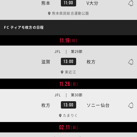
熊本
V大分
11:00
熊本県民総合運動公園
FC ティアモ枚方の日程
11.19
[日]
JFL | 第29節
滋賀
枚方
13:00
東近江
11.26
[日]
JFL | 第30節
枚方
ソニー仙台
13:00
たまりく
02.11
[日]