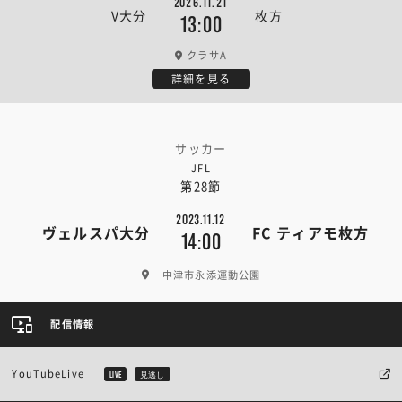
2026.11.21
V大分
枚方
13:00
クラサA
詳細を見る
サッカー
JFL
第28節
2023.11.12
ヴェルスパ大分
FC ティアモ枚方
14:00
中津市永添運動公園
配信情報
YouTubeLive
LIVE
見逃し