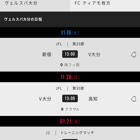
ヴェルスパ大分
FC ティアモ枚方
ヴェルスパ大分の日程
11.18
[土]
JFL | 第29節
新宿
V大分
13:00
味フィ西
11.26
[日]
JFL | 第30節
V大分
高知
13:00
クラサA
01.21
[日]
J2 | トレーニングマッチ