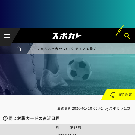
ヴェルスパ大分 vs FC ティアモ枚方
通知設定
最終更新
2026-01-10 05:42
byスポカレ公式
同じ対戦カードの直近日程
JFL | 第13節