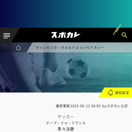
オリンピック・マルセイユ vs FCアヌシー
通知設定
最終更新
2025-09-13 06:05
byスポカレ公式
サッカー
クープ・ドゥ・フランス
準々決勝