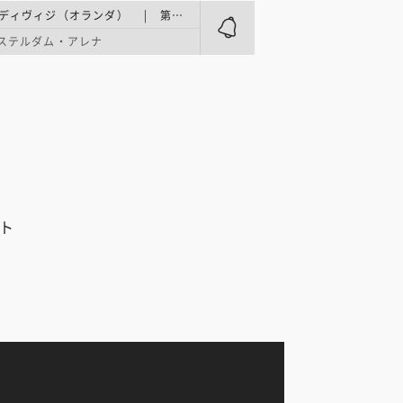
エールディヴィジ（オランダ） | 第15節
ステルダム・アレナ
ヒト