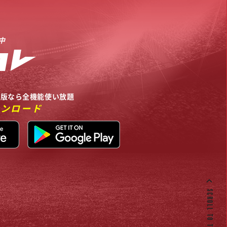
中
リ版なら全機能使い放題
ウンロード
SCROLL TO TOP