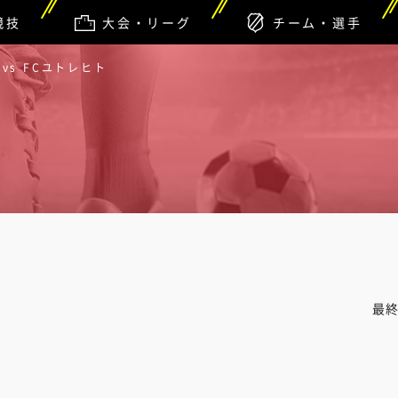
競技
大会・リーグ
チーム・選手
vs FCユトレヒト
最