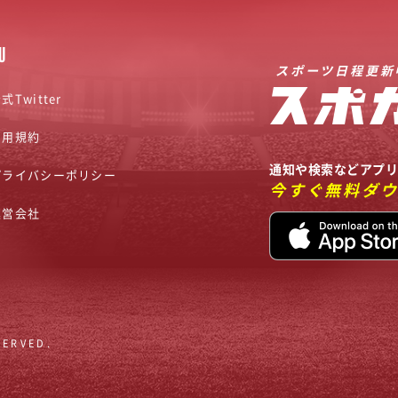
U
スポーツ日程更新
式Twitter
利用規約
通知や検索などアプ
プライバシーポリシー
今すぐ無料ダ
運営会社
SERVED.