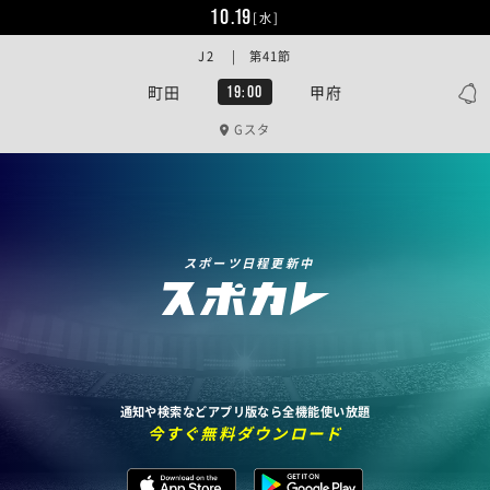
10.19
[水]
J2 | 第41節
町田
甲府
19:00
Gスタ
スポーツ日程更新中
通知や検索などアプリ版なら全機能使い放題
今すぐ無料ダウンロード