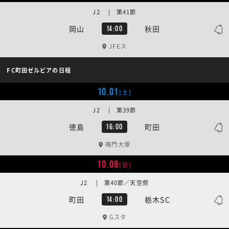
J2 | 第41節
岡山
秋田
14:00
JFEス
FC町田ゼルビアの日程
10.01
[土]
J2 | 第39節
徳島
町田
16:00
鳴門大塚
10.09
[日]
J2 | 第40節／天空祭
町田
栃木SC
14:00
Gスタ