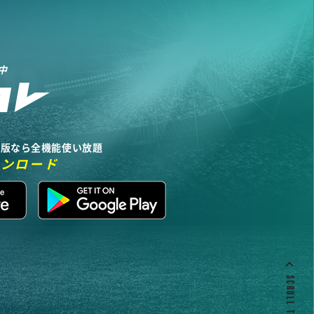
中
リ版なら全機能使い放題
ウンロード
SCROLL TO TOP