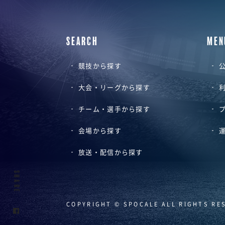
SEARCH
MEN
競技から探す
公
大会・リーグから探す
チーム・選手から探す
会場から探す
放送・配信から探す
SHARE
COPYRIGHT © SPOCALE ALL RIGHTS RE