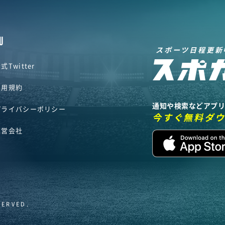
U
スポーツ日程更新
式Twitter
利用規約
通知や検索などアプ
プライバシーポリシー
今すぐ無料ダ
運営会社
SERVED.