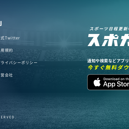
U
スポーツ日程更新
式Twitter
利用規約
通知や検索などアプ
プライバシーポリシー
今すぐ無料ダ
運営会社
SERVED.