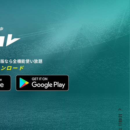
中
リ版なら全機能使い放題
ウンロード
SCROLL TO TOP