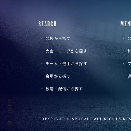
SEARCH
MEN
競技から探す
公
大会・リーグから探す
チーム・選手から探す
会場から探す
放送・配信から探す
SHARE
COPYRIGHT © SPOCALE ALL RIGHTS RE