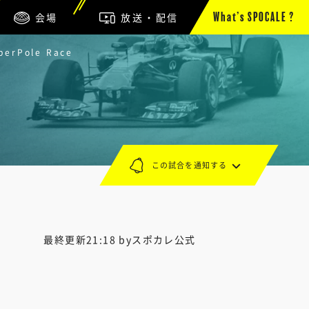
会場
放送・配信
What’s SPOCALE ?
Pole Race
この試合を通知する
最終更新21:18 byスポカレ公式