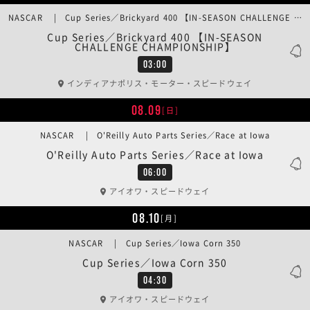
NASCAR | Cup Series／Brickyard 400 【IN-SEASON CHALLENGE CHAMPIONSHIP】
Cup Series／Brickyard 400 【IN-SEASON
CHALLENGE CHAMPIONSHIP】
03:00
インディアナポリス・モーター・スピードウェイ
08.09
[日]
NASCAR | O'Reilly Auto Parts Series／Race at Iowa
O'Reilly Auto Parts Series／Race at Iowa
06:00
アイオワ・スピードウェイ
08.10
[月]
NASCAR | Cup Series／Iowa Corn 350
Cup Series／Iowa Corn 350
04:30
アイオワ・スピードウェイ