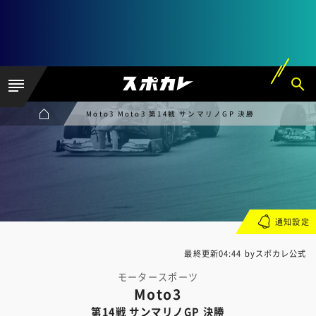
Moto3 Moto3 第14戦 サンマリノGP 決勝
通知設定
最終更新04:44 byスポカレ公式
モータースポーツ
Moto3
第14戦 サンマリノGP 決勝