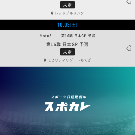
未定
レッドブルリンク
10.03
[土]
Moto3 | 第16戦 日本GP 予選
第16戦 日本GP 予選
未定
モビリティリゾートもてぎ
スポーツ日程更新中