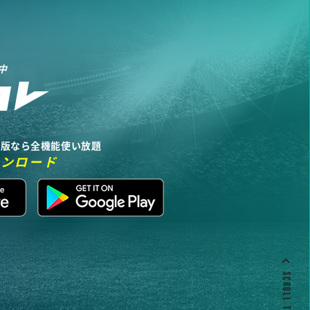
中
リ版なら全機能使い放題
ウンロード
SCROLL TO TOP