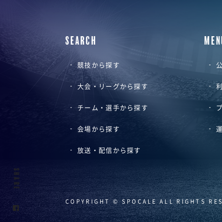
SEARCH
MEN
競技から探す
公
大会・リーグから探す
チーム・選手から探す
会場から探す
放送・配信から探す
SHARE
COPYRIGHT © SPOCALE ALL RIGHTS RE