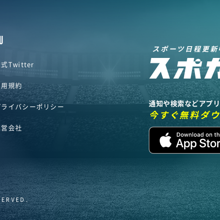
U
スポーツ日程更新
式Twitter
利用規約
通知や検索などアプ
プライバシーポリシー
今すぐ無料ダ
運営会社
SERVED.