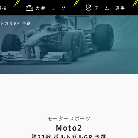
競技
大会・リーグ
チーム・選手
ポルトガルGP 予選
モータースポーツ
Moto2
第21戦 ポルトガルGP 予選