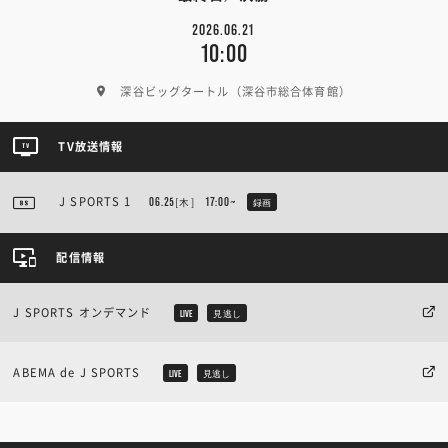
2026.06.21
10:00
深谷ビッグタートル（深谷市総合体育館）
TV放送情報
J SPORTS 1
06.25
[木]
17:00~
録画
配信情報
J SPORTS オンデマンド
LIVE
見逃し
ABEMA de J SPORTS
LIVE
見逃し