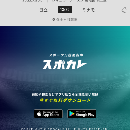
JD.LEAGUE | レギュラーシーズン 東地区 第12節
日立
ミナモ
13:30
保土ヶ谷球場
スポーツ日程更新中
通知や検索などアプリ版なら全機能使い放題
今すぐ無料ダウンロード
COPYRIGHT © SPOCALE ALL RIGHTS RESERVED.