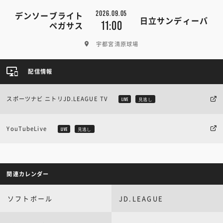
2026.09.05
デンソーブライト
日立サンディーバ
11:00
ペガサス
宇都宮清原球場
配信情報
スポーツナビ ニトリJD.LEAGUE TV
LIVE
見逃し
YouTubeLive
LIVE
見逃し
関連カレンダー
ソフトボール
JD.LEAGUE