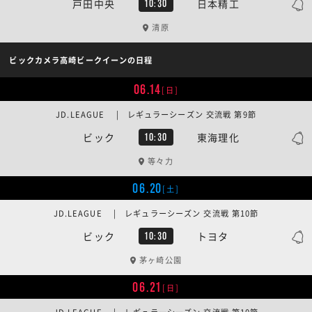
戸田中央
日本精工
10:30
清原
ビックカメラ高崎ビークイーンの日程
06.14
[日]
JD.LEAGUE | レギュラーシーズン 交流戦 第9節
ビック
東海理化
10:30
等々力
06.20
[土]
JD.LEAGUE | レギュラーシーズン 交流戦 第10節
ビック
トヨタ
10:30
茅ヶ崎公園
06.21
[日]