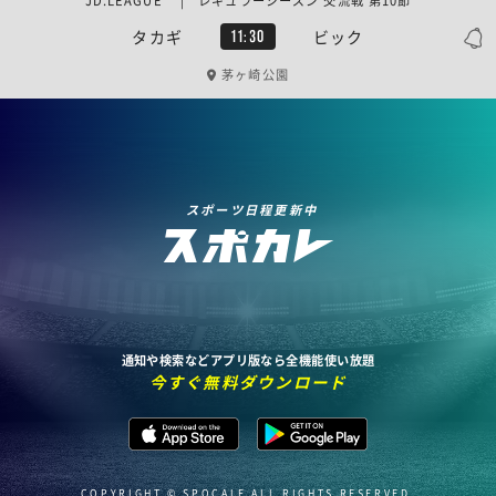
JD.LEAGUE | レギュラーシーズン 交流戦 第10節
タカギ
ビック
11:30
茅ヶ崎公園
スポーツ日程更新中
通知や検索などアプリ版なら全機能使い放題
今すぐ無料ダウンロード
COPYRIGHT © SPOCALE ALL RIGHTS RESERVED.