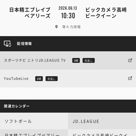
2026.06.13
日本精工ブレイブ
ビックカメラ高崎
10:30
ベアリーズ
ビークイーン
等々力球場
配信情報
スポーツナビ ニトリJD.LEAGUE TV
LIVE
見逃し
YouTubeLive
LIVE
見逃し
関連カレンダー
ソフトボール
JD.LEAGUE
日本精工ブレイブベアリー
ビックカメラ高崎ビークイ