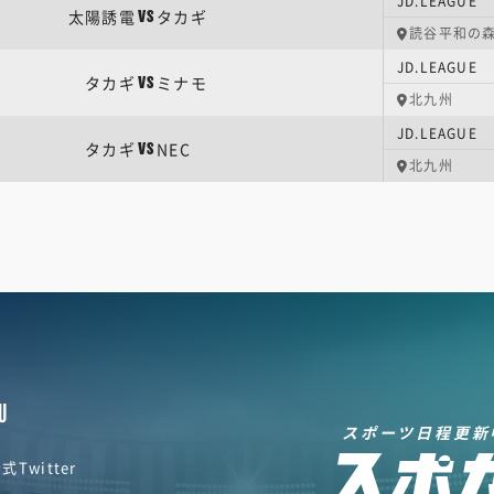
JD.LEAGU
太陽誘電
タカギ
VS
読谷平和の
JD.LEAGU
タカギ
ミナモ
VS
北九州
JD.LEAGU
タカギ
NEC
VS
北九州
U
スポーツ日程更新
式Twitter