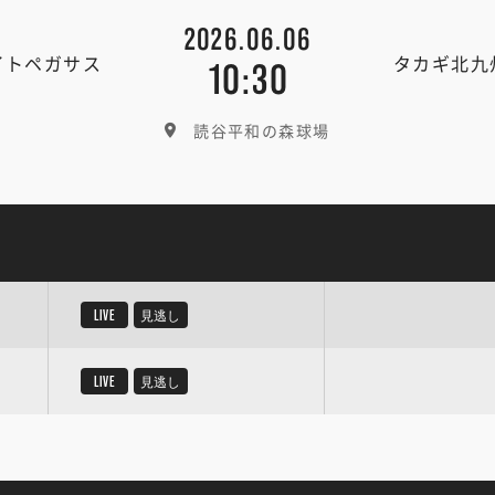
2026.06.06
イトペガサス
タカギ北九
10:30
読谷平和の森球場
LIVE
見逃し
LIVE
見逃し