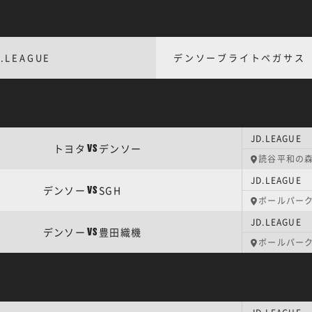
.LEAGUE
デンソーブライトペガサス
JD.LEAGU
トヨタ
デンソー
VS
読谷平和の
JD.LEAGU
デンソー
SGH
VS
ボールパー
JD.LEAGU
デンソー
豊田織機
VS
ボールパー