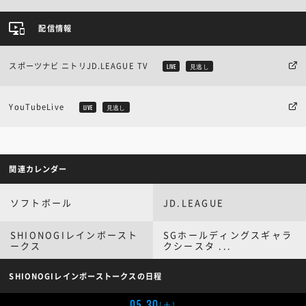
配信情報
スポーツナビ ニトリJD.LEAGUE TV
LIVE
見逃し
YouTubeLive
LIVE
見逃し
関連カレンダー
ソフトボール
JD.LEAGUE
SHIONOGIレインボースト
SGホールディングスギャラ
ークス
クシースタ ...
SHIONOGIレインボーストークスの日程
05.30
[土]